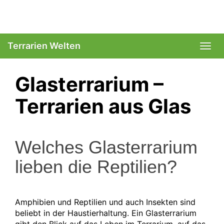
Skip
to
main
content
Terrarien Welten
Togg
navi
Glasterrarium –
Terrarien aus Glas
Welches Glasterrarium
lieben die Reptilien?
Amphibien und Reptilien und auch Insekten sind
beliebt in der Haustierhaltung. Ein Glasterrarium
gibt den Blick auf das Leben im Terrarium, auf das