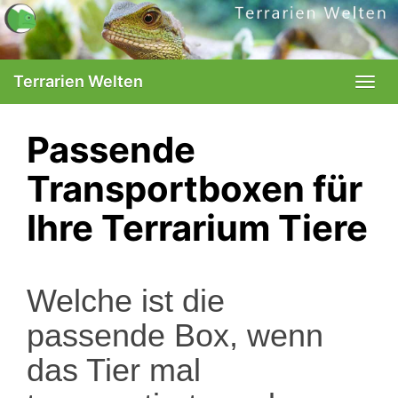
Skip
to
main
content
Terrarien Welten
Togg
navi
Passende
Transportboxen für
Ihre Terrarium Tiere
Welche ist die
passende Box, wenn
das Tier mal