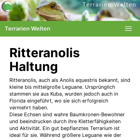
Skip
to
main
content
Terrarien Welten
Togg
navi
Ritteranolis
Haltung
Ritteranolis, auch als Anolis equestris bekannt, sind
kleine bis mittelgroße Leguane. Ursprünglich
stammen sie aus Kuba, wurden jedoch auch in
Florida eingeführt, wo sie sich erfolgreich
vermehrt haben.
Diese Echsen sind wahre Baumkronen-Bewohner
und beeindrucken durch ihre Kletterfähigkeiten
und Aktivität. Ein gut bepflanztes Terrarium ist
ideal für sie. Während größere Leguane wie der