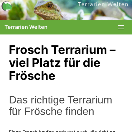
Skip
to
main
content
Terrarien Welten
Togg
navi
Frosch Terrarium –
viel Platz für die
Frösche
Das richtige Terrarium
für Frösche finden
Einen Frosch kaufen bedeutet auch, die richtige