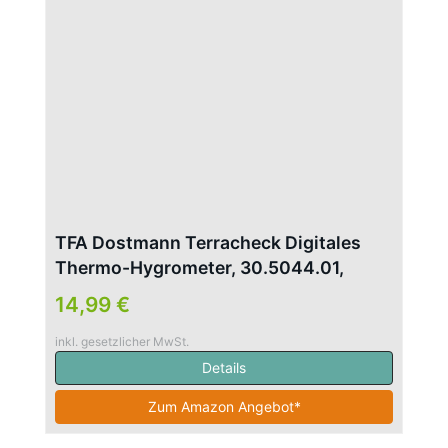
TFA Dostmann Terracheck Digitales
Thermo-Hygrometer, 30.5044.01,
Kabelfühler mit Saugnäpfen, ideal für
14,99 €
Terrarien, schwarz L 64 x B 24 x H 64
mm
inkl. gesetzlicher MwSt.
Details
Zum Amazon Angebot*