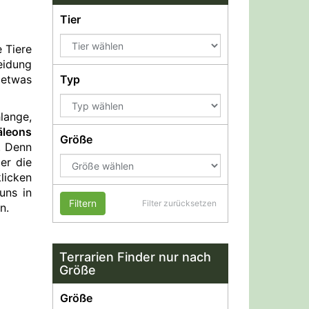
Tier
 Tiere
eidung
 etwas
Typ
lange,
leons
Größe
. Denn
er die
licken
 uns in
Filtern
Filter zurücksetzen
n.
Terrarien Finder nur nach
Größe
Größe