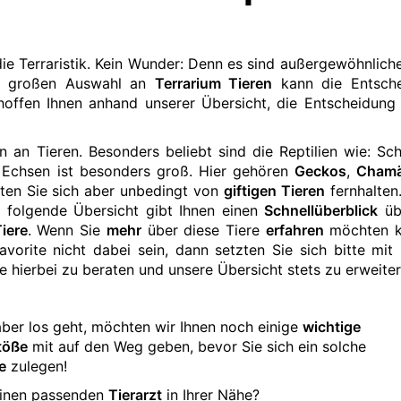
e Terraristik. Kein Wunder: Denn es sind außergewöhnliche
er großen Auswahl an
Terrarium Tieren
kann die Entsch
 hoffen Ihnen anhand unserer Übersicht, die Entscheidung
n an Tieren. Besonders beliebt sind die Reptilien wie: Sch
r Echsen ist besonders groß. Hier gehören
Geckos
,
Chamä
lten Sie sich aber unbedingt von
giftigen Tieren
fernhalten
ie folgende Übersicht gibt Ihnen einen
Schnellüberblick
üb
iere
. Wenn Sie
mehr
über diese Tiere
erfahren
möchten k
Favorite nicht dabei sein, dann setzten Sie sich bitte mit
 hierbei zu beraten und unsere Übersicht stets zu erweiter
aber los geht, möchten wir Ihnen noch einige
wichtige
töße
mit auf den Weg geben, bevor Sie sich ein solche
e
zulegen!
einen passenden
Tierarzt
in Ihrer Nähe?