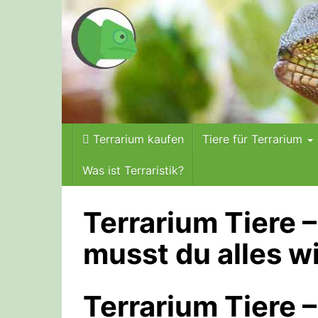
Skip
to
main
content
Terrarium kaufen
Tiere für Terrarium
Was ist Terraristik?
Terrarium Tiere 
musst du alles w
Terrarium Tiere 