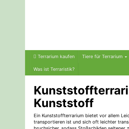
Skip
to
main
content
Terrarium kaufen
Tiere für Terrarium
Was ist Terraristik?
Kunststoffterrar
Kunststoff
Ein Kunststoffterrarium bietet vor allem Lei
transportieren ist und sich oft leichter tran
bruchsicher, sodass Stoßschäden seltener zu