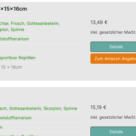
23x15x16cm
13,49 €
chse
,
Frosch
,
Gottesanbeterin
,
pion
,
Spinne
inkl. gesetzlicher MwSt
tstoffterrarium
Details
sportbox Reptilien
Zum Amazon Angebo
 15 x 16cm
15,19 €
osch
,
Gottesanbeterin
,
Skorpion
,
Spinne
inkl. gesetzlicher MwSt
ststoffterrarium
in
Details