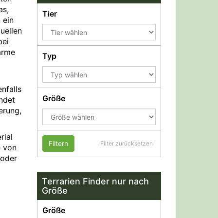
as,
Tier
 ein
uellen
bei
arme
Typ
nfalls
Größe
endet
erung,
rial
Filtern
Filter zurücksetzen
e von
 oder
Terrarien Finder nur nach
Größe
Größe