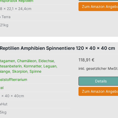
nsportbox Reptilien
Zum Amazon Angebo
8 x 22,1 x 24,4cm
 Terra
621kg
Reptilien Amphibien Spinnentiere 120 x 40 x 40 cm
118,91 €
rtagamen
,
Chamäleon
,
Eidechse
,
tesanbeterin
,
Kornnatter
,
Leguan
,
inkl. gesetzlicher MwSt
hlange
,
Skorpion
,
Spinne
ststoffterrarium
Details
tel
Zum Amazon Angebo
0 x 40 x 40cm
wHut
65kg