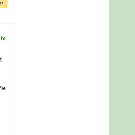
t*
ix
f,
ile