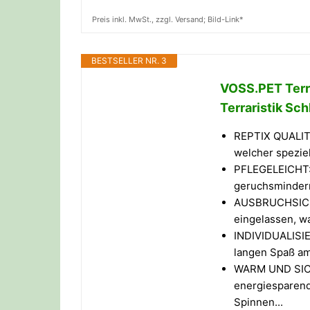
Preis inkl. MwSt., zzgl. Versand; Bild-Link*
BESTSELLER NR. 3
VOSS.PET Terr
Terraristik Sc
REPTIX QUALITÄ
welcher speziell
PFLEGELEICHT: 
geruchsmindernd
AUSBRUCHSICHER
eingelassen, w
INDIVIDUALISI
langen Spaß am 
WARM UND SICHE
energiesparend
Spinnen...