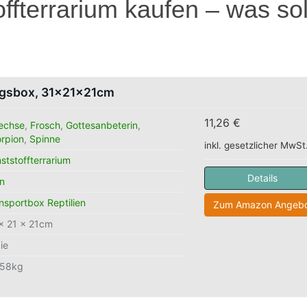
ffterrarium kaufen – was sol
ungsbox, 31×21×21cm
11,26 €
echse
,
Frosch
,
Gottesanbeterin
,
rpion
,
Spinne
inkl. gesetzlicher MwSt
ststoffterrarium
Details
in
nsportbox Reptilien
Zum Amazon Angebo
× 21 × 21cm
xie
558kg