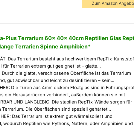
Zum Amazon Angebo
a-Plus Terrarium 60x 40x 40cm Reptilien Glas Rept
hlange Terrarien Spinne Amphibien*
T: Das Terrarium besteht aus hochwertigem RepTix-Kunststof
 für Terrarien extrem gut geeignet ist – glatte...
Durch die glatte, verschlossene Oberfläche ist das Terrarium
, gut abwischbar und leicht zu desinfizieren – kein...
: Die Türen aus 4mm dickem Floatglas sind in Führungsprof
as ein Herausdrücken verhindert, außerdem können sie mit...
ERBAR UND LANGLEBIG: Die stabilen RepTix-Wände sorgen für
Terrarium. Die Oberflächen sind speziell gehärtet...
R: Das Terrarium ist extrem gut wärmeisoliert und
, wodurch Reptilien wie Pythons, Nattern, oder Amphibien und