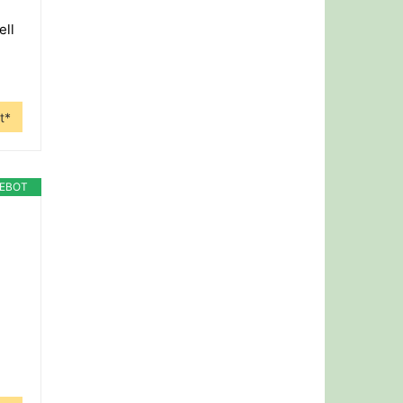
ell
t*
EBOT