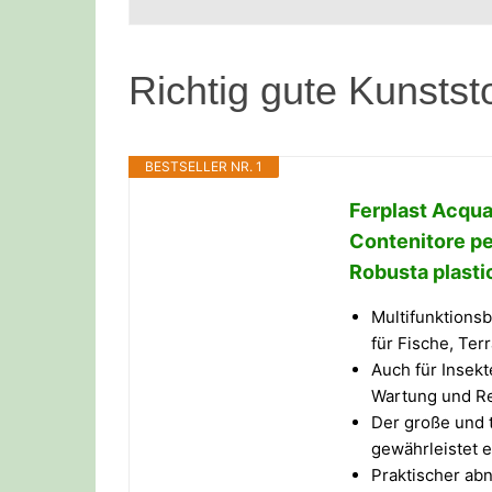
Richtig gute Kunstst
BESTSELLER NR. 1
Ferplast Acqua
Contenitore per
Robusta plastic
Multifunktionsb
für Fische, Ter
Auch für Insek
Wartung und Rei
Der große und t
gewährleistet e
Praktischer abn