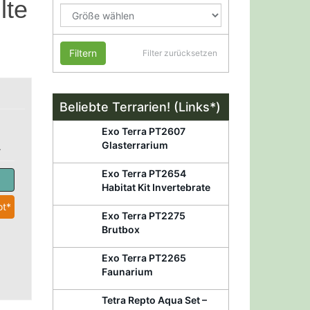
lte
Filtern
Filter zurücksetzen
Beliebte Terrarien! (Links*)
Exo Terra PT2607
Glasterrarium
.
Exo Terra PT2654
Habitat Kit Invertebrate
t*
Exo Terra PT2275
Brutbox
Exo Terra PT2265
Faunarium
Tetra Repto Aqua Set –