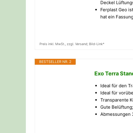
Deckel Lüftungs
Ferplast Geo i
hat ein Fassun
Preis inkl. MwSt., zzgl. Versand; Bild-Link*
BESTSELLER NR. 2
Exo Terra Sta
Ideal für den T
Ideal für vorü
Transparente K
Gute Belüftung;
Abmessungen 3