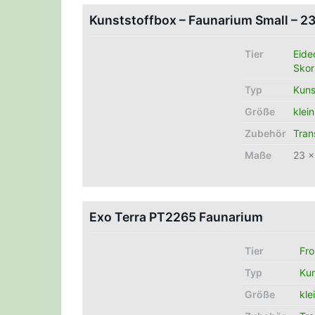
Kunststoffbox – Faunarium Small – 
Tier
Eide
Skor
Typ
Kuns
Größe
klein
Zubehör
Tran
Maße
23 x
Exo Terra PT2265 Faunarium
Tier
Fr
Typ
Kun
Größe
kle