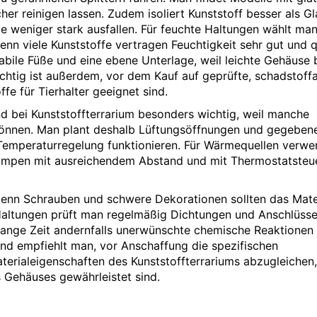
cher reinigen lassen. Zudem isoliert Kunststoff besser als Gl
weniger stark ausfallen. Für feuchte Haltungen wählt man
enn viele Kunststoffe vertragen Feuchtigkeit sehr gut und q
tabile Füße und eine ebene Unterlage, weil leichte Gehäuse 
htig ist außerdem, vor dem Kauf auf geprüfte, schadstoff
ffe für Tierhalter geeignet sind.
nd bei Kunststoffterrarium besonders wichtig, weil manche
können. Man plant deshalb Lüftungsöffnungen und gegebene
nd Temperaturregelung funktionieren. Für Wärmequellen verw
ampen mit ausreichendem Abstand und mit Thermostatsteu
 denn Schrauben und schwere Dekorationen sollten das Mate
 Haltungen prüft man regelmäßig Dichtungen und Anschlüss
lange Zeit andernfalls unerwünschte chemische Reaktionen
nd empfiehlt man, vor Anschaffung die spezifischen
terialeigenschaften des Kunststoffterrariums abzugleichen,
 Gehäuses gewährleistet sind.