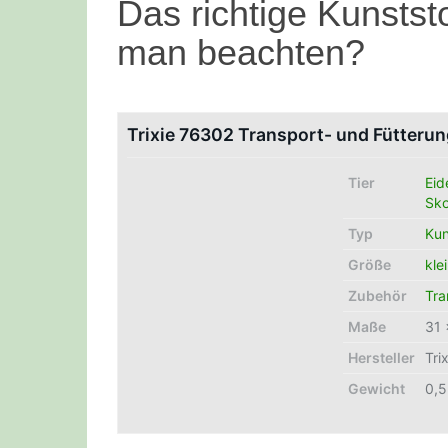
Das richtige Kunststo
man beachten?
Trixie 76302 Transport- und Fütter
Tier
Eid
Sko
Typ
Kun
Größe
kle
Zubehör
Tra
Maße
31 
Hersteller
Tri
Gewicht
0,