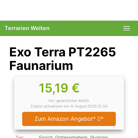
Skip
to
main
content
Terrarien Welten
Togg
navi
Exo Terra PT2265
Faunarium
15,19 €
inkl. gesetzlicher MwSt.
Zuletzt aktualisiert am: 8. August 2026 21:34
Zum Amazon Angebot*
*
Tier
Frosch
,
Gottesanbeterin
,
Skorpion
,