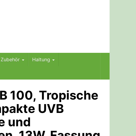
m Zubehör
Haltung
VB 100, Tropische
mpakte UVB
e und
ien, 13W, Fassung