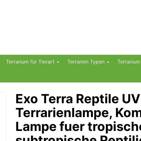
Terrarium für Tierart
Terrarien Typen
Terrariu
Exo Terra Reptile U
Terrarienlampe, Ko
Lampe fuer tropisch
subtropische Reptil