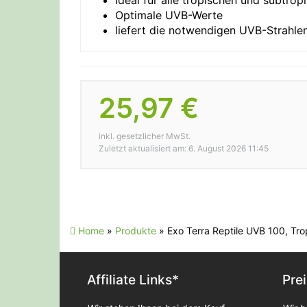
Ideal für alle tropischen und subtrop
Optimale UVB-Werte
liefert die notwendigen UVB-Strahle
25,97 €
inkl. gesetzlicher MwSt.
Zuletzt aktualisiert am: 6. August 2026 11:45
Home
»
Produkte
»
Exo Terra Reptile UVB 100, Tr
Affiliate Links*
Pre