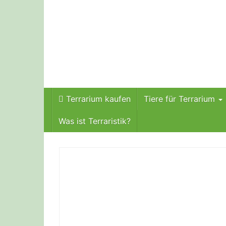
Skip
to
main
content
Terrarium kaufen
Tiere für Terrarium
Was ist Terraristik?