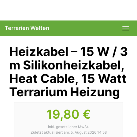
Skip
to
main
content
Terrarien Welten
Togg
navi
Heizkabel – 15 W / 3
m Silikonheizkabel,
Heat Cable, 15 Watt
Terrarium Heizung
19,80 €
inkl. gesetzlicher MwSt.
Zuletzt aktualisiert am: 5. August 2026 14:58