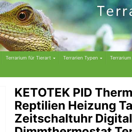
Terrarium für Tierart
Terrarien Typen
Terrariu
KETOTEK PID Thermo
Reptilien Heizung T
Zeitschaltuhr Digita
Dimmthermostat Tem