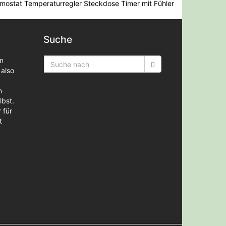
rmostat Temperaturregler Steckdose Timer mit Fühler
Suche
en
 also
n
lbst.
 für
t