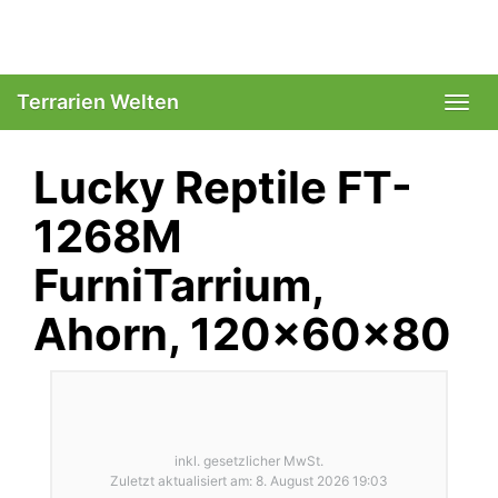
Skip
to
main
content
Terrarien Welten
Togg
navi
Lucky Reptile FT-
1268M
FurniTarrium,
Ahorn, 120x60x80
inkl. gesetzlicher MwSt.
Zuletzt aktualisiert am: 8. August 2026 19:03