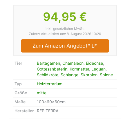
94,95 €
inkl. gesetzlicher MwSt.
Zuletzt aktualisiert am: 8. August 2026 10:20
Zum Amazon Angebot*
*
Tier
Bartagamen
,
Chamäleon
,
Eidechse
,
Gottesanbeterin
,
Kornnatter
,
Leguan
,
Schildkröte
,
Schlange
,
Skorpion
,
Spinne
Typ
Holzterrarium
Größe
mittel
Maße
100x60x60cm
Hersteller
REPITERRA