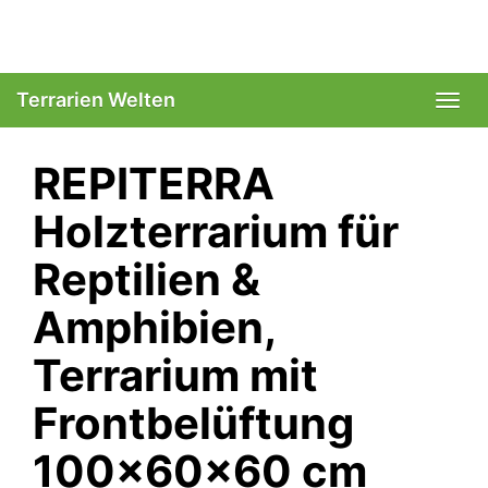
Skip
to
main
content
Terrarien Welten
Togg
navi
REPITERRA
Holzterrarium für
Reptilien &
Amphibien,
Terrarium mit
Frontbelüftung
100x60x60 cm