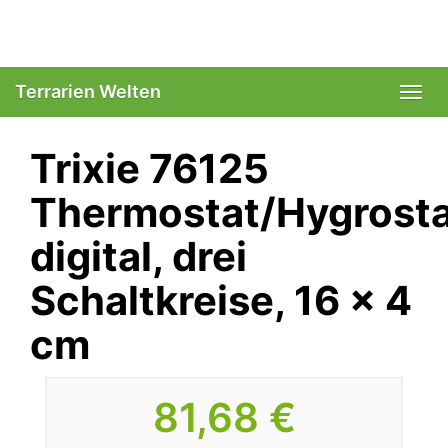
Skip
to
main
content
Terrarien Welten
Togg
navi
Trixie 76125
Thermostat/Hygrosta
digital, drei
Schaltkreise, 16 × 4
cm
81,68 €