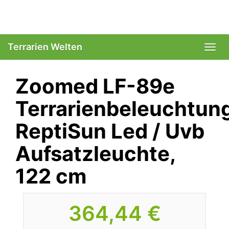
Skip
to
main
content
Terrarien Welten
Togg
navi
Zoomed LF-89e
Terrarienbeleuchtun
ReptiSun Led / Uvb
Aufsatzleuchte,
122 cm
364,44 €