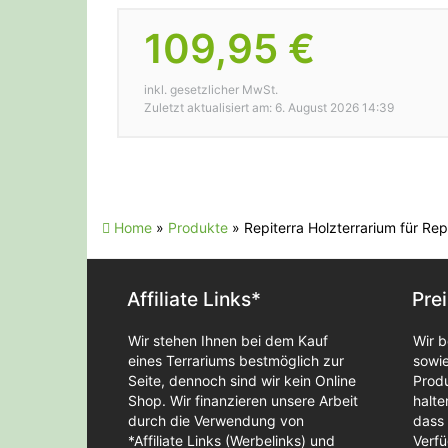
109,95 €
inkl. gesetzlicher MwSt.
Zuletzt aktualisiert am: 6. August 2026 14:39
Home
»
Produkte
»
Repiterra Holzterrarium für R
Affiliate Links*
Pre
Wir stehen Ihnen bei dem Kauf
Wir b
eines Terrariums bestmöglich zur
sowie
Seite, dennoch sind wir kein Online
Produ
Shop. Wir finanzieren unsere Arbeit
halt
durch die Verwendung von
dass
*Affiliate Links (Werbelinks) und
Verfü