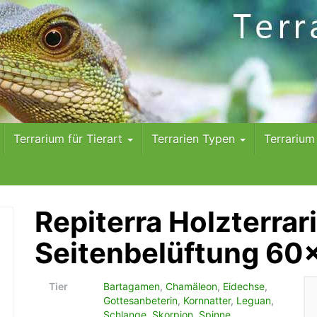
Terrarium für Tierart
Terrarien Typen
Terrariu
Repiterra Holzterrar
Seitenbelüftung 6
Tier
Bartagamen
,
Chamäleon
,
Eidechse
,
Gottesanbeterin
,
Kornnatter
,
Leguan
,
Schlange
,
Skorpion
,
Spinne