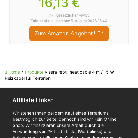
16,13 €
inkl. gesetzlicher MwSt.
Zuletzt aktualisiert am: 5. August 2026 16:44
Zum Amazon Angebot*
*
Home
»
Produkte
»
sera reptil heat cable 4 m / 15 W –
Heizkabel für Terrarien
Affiliate Links*
Wir stehen Ihnen bei dem Kauf eines Terrariums
bestmöglich zur Seite, dennoch sind wir kein Online
Shop. Wir finanzieren unsere Arbeit durch die
Verwendung von *Affiliate Links (Werbelinks) und
bekommen im Falle eines Kaufs eine Verkaufsprovision