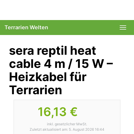
Skip
to
main
content
Terrarien Welten
Togg
navi
sera reptil heat
cable 4 m / 15 W –
Heizkabel für
Terrarien
16,13 €
inkl. gesetzlicher MwSt.
Zuletzt aktualisiert am: 5. August 2026 16:44